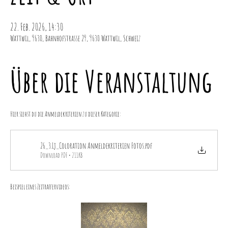
22. Feb. 2026, 14:30
Wattwil, 9630, Bahnhofstrasse 29, 9630 Wattwil, Schweiz
Über die Veranstaltung
Hier siehst du die Anmeldekriterien zu dieser Kategorie: 
26_3.Lj_Coloration Anmeldekriterien Fotos
.pdf
Download PDF • 211KB
Beispiel eines Zeitraffervideos: 